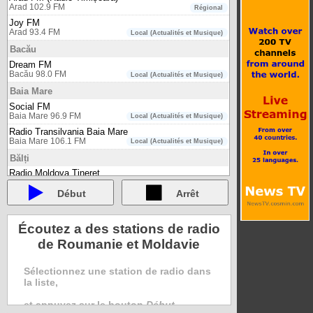
Arad 102.9 FM
Régional
Joy FM
Arad 93.4 FM
Local (Actualités et Musique)
Bacău
Dream FM
Bacău 98.0 FM
Local (Actualités et Musique)
Baia Mare
Social FM
Baia Mare 96.9 FM
Local (Actualités et Musique)
Radio Transilvania Baia Mare
Baia Mare 106.1 FM
Local (Actualités et Musique)
Bălți
Radio Moldova Tineret
Bălți 99.4 FM
Musique
Début
Arrêt
Bistrița
Radio Balada FM
Bistrița 89.3 FM
Musique - populară (folklorique roumaine)
Écoutez a des stations de radio
Radio Someș
de Roumanie et Moldavie
Bistrița 96.6 FM
Musique - populară (folklorique roumaine)
Radio Transilvania Bistrița
Sélectionnez une station de radio dans
Bistrița 94.1 FM
Local (Actualités et Musique)
la liste,
Blaj
et appuyez sur le bouton
Début
.
Radio Blaj