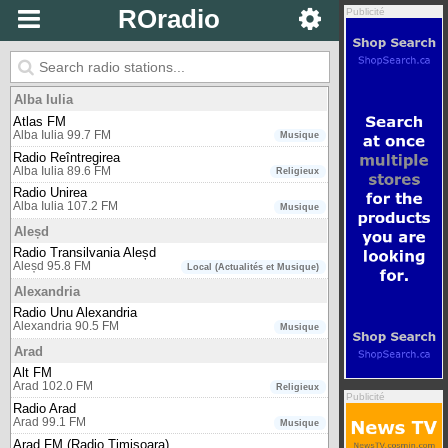
ROradio
Publicité
Alba Iulia
Atlas FM
Alba Iulia 99.7 FM
Musique
Radio Reîntregirea
Alba Iulia 89.6 FM
Religieux
Radio Unirea
Alba Iulia 107.2 FM
Musique
Aleșd
Radio Transilvania Aleșd
Aleșd 95.8 FM
Local (Actualités et Musique)
Alexandria
Radio Unu Alexandria
Alexandria 90.5 FM
Musique
Arad
Alt FM
Arad 102.0 FM
Religieux
Publicité
Radio Arad
Arad 99.1 FM
Musique
Arad FM (Radio Timișoara)